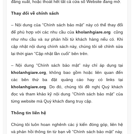
đăng xuất, hoặc thoát hết tất cả cửa sổ Website đang mở.
Thay đổi về chính sách
– Nội dung của “Chính sách bảo mật” này có thể thay đổi
để phù hợp với các nhu cầu của
kholanhgiare.
org
cũng
như nhu cầu và sự phản hồi từ khách hàng nếu có. Khi
cập nhật nội dung chính sách này, chúng tôi sẽ chỉnh sửa
lại thời gian “Cập nhật lần cuối” bên trên.
– Nội dung “Chính sách bảo mật” này chỉ áp dụng tại
kholanhgiare.
org
, không bao gồm hoặc liên quan đến
các bên thứ ba đặt quảng cáo hay có links tại
kholanhgiare.
org
. Do đó, chúng tôi đề nghị Quý khách
đọc và tham khảo kỹ nội dung “Chính sách bảo mật” của
từng website mà Quý khách đang truy cập.
Thông tin liên hệ
Chúng tôi luôn hoan nghênh các ý kiến đóng góp, liên hệ
và phản hồi thông tin từ bạn về “Chính sách bảo mật” này.